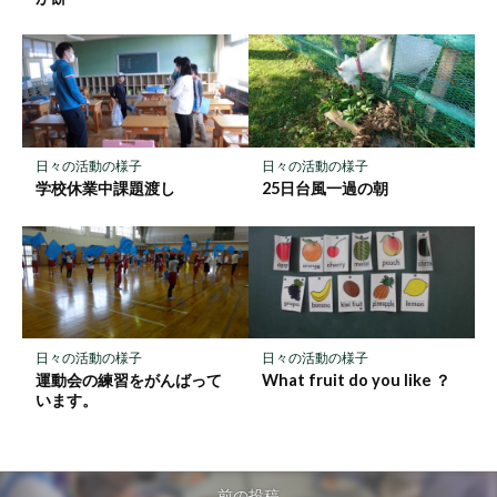
日々の活動の様子
日々の活動の様子
学校休業中課題渡し
25日台風一過の朝
日々の活動の様子
日々の活動の様子
運動会の練習をがんばって
What fruit do you like ？
います。
前の投稿