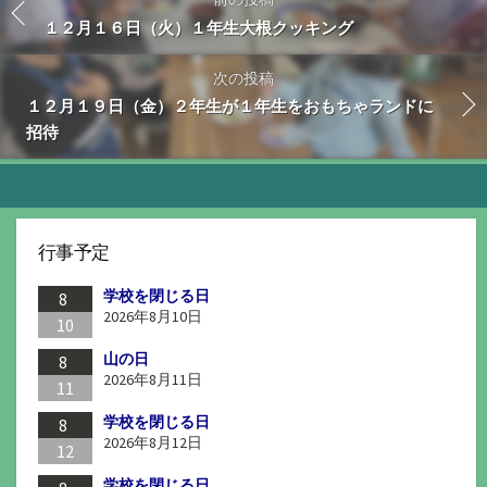
１２月１６日（火）１年生大根クッキング
次の投稿
１２月１９日（金）２年生が１年生をおもちゃランドに
招待
行事予定
学校を閉じる日
8
2026年8月10日
10
山の日
8
2026年8月11日
11
学校を閉じる日
8
2026年8月12日
12
学校を閉じる日