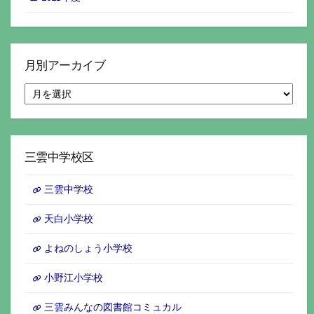
月別アーカイブ
月
別
ア
ー
カ
イ
三雲中学校区
ブ
三雲中学校
天白小学校
よねのしょう小学校
小野江小学校
三雲みんなの図書館コミュカル