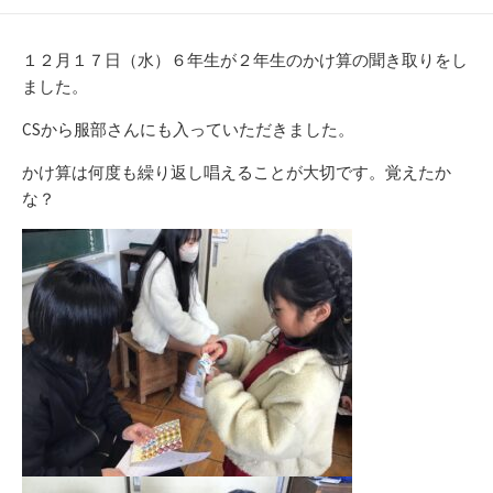
開
テ
日
ゴ
リ
１２月１７日（水）６年生が２年生のかけ算の聞き取りをし
ー
ました。
CSから服部さんにも入っていただきました。
かけ算は何度も繰り返し唱えることが大切です。覚えたか
な？