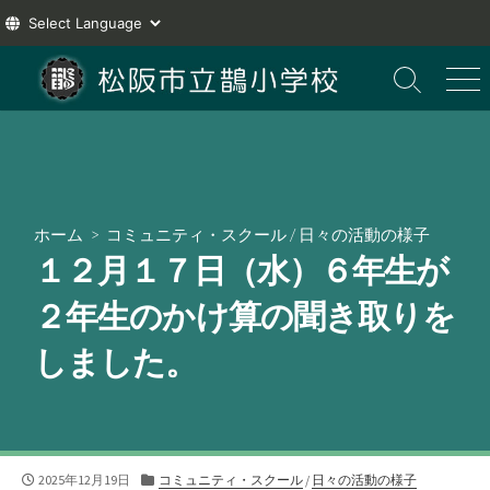
コ
ン
検
メ
索
ニ
テ
切
ュ
ン
り
ー
ツ
替
え
へ
ス
ホーム
>
コミュニティ・スクール
/
日々の活動の様子
キ
１２月１７日（水）６年生が
ッ
プ
２年生のかけ算の聞き取りを
しました。
公
カ
2025年12月19日
コミュニティ・スクール
/
日々の活動の様子