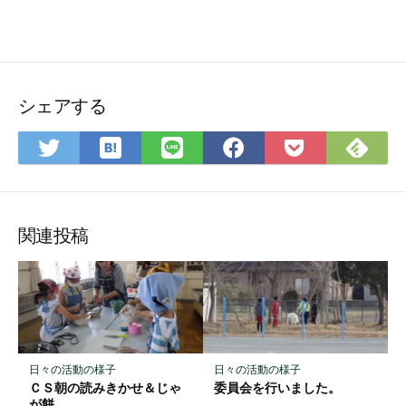
シェアする
は
Fee
Twitter
LINE
Facebook
Pocket
て
で
で
で
で
に
な
購
シ
シ
シ
保
ブ
読
ェ
ェ
ェ
存
ッ
ア
ア
ア
関連投稿
ク
マ
ー
ク
に
保
日々の活動の様子
日々の活動の様子
存
ＣＳ朝の読みきかせ＆じゃ
委員会を行いました。
が餅