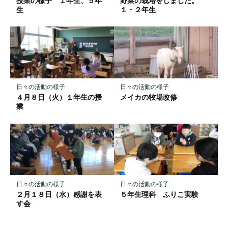
授業の様子 １年生、５年
野菜の栽培をしました。
生
１・２年生
日々の活動の様子
日々の活動の様子
４月８日（火）１年生の授
メイカの牧場改修
業
日々の活動の様子
日々の活動の様子
２月１８日（水）感謝を表
５年生理科 ふりこ実験
す会