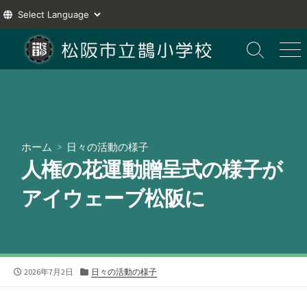
コ
ン
検
メ
索
ニ
テ
切
ュ
ン
り
ー
ツ
替
え
へ
ス
ホーム
>
日々の活動の様子
キ
人権の花運動贈呈式の様子が
ッ
プ
アイウェーブ松阪に
公
カ
2026年7月2日
日々の活動の様子
開
テ
日
ゴ