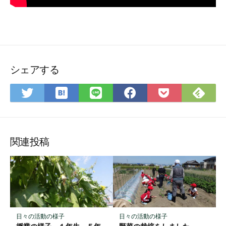
シェアする
は
Fee
Twitter
LINE
Facebook
Pocket
て
で
で
で
で
に
な
購
シ
シ
シ
保
ブ
読
ェ
ェ
ェ
存
ッ
ア
ア
ア
関連投稿
ク
マ
ー
ク
に
保
日々の活動の様子
日々の活動の様子
存