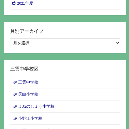
2021年度
月別アーカイブ
月
別
ア
ー
カ
イ
三雲中学校区
ブ
三雲中学校
天白小学校
よねのしょう小学校
小野江小学校