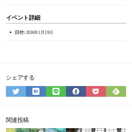
リ
ー
イベント詳細
日付:
2026年1月19日
シェアする
は
Fee
Twitter
LINE
Facebook
Pocket
て
で
で
で
で
に
な
購
シ
シ
シ
保
ブ
読
ェ
ェ
ェ
存
ッ
ア
ア
ア
関連投稿
ク