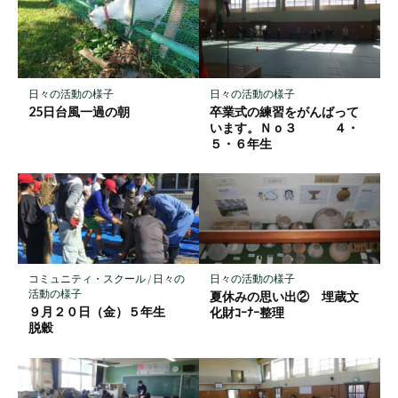
マ
ー
ク
に
保
日々の活動の様子
日々の活動の様子
存
25日台風一過の朝
卒業式の練習をがんばって
います。Ｎｏ３ ４・
５・６年生
コミュニティ・スクール
/
日々の
日々の活動の様子
活動の様子
夏休みの思い出② 埋蔵文
９月２０日（金）５年生
化財ｺｰﾅｰ整理
脱穀