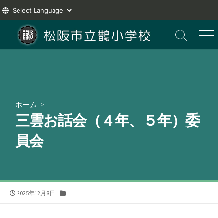
コ
ン
検
メ
索
ニ
テ
切
ュ
ン
り
ー
ツ
替
え
へ
ス
ホーム
>
キ
三雲お話会（４年、５年）委
ッ
プ
員会
公
カ
2025年12月8日
開
テ
日
ゴ