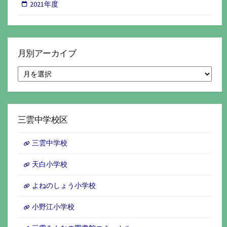
2021年度
月別アーカイブ
月
別
ア
ー
カ
イ
三雲中学校区
ブ
三雲中学校
天白小学校
よねのしょう小学校
小野江小学校