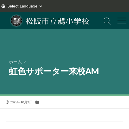
コ
ン
検
メ
索
ニ
テ
切
ュ
ン
り
ー
ツ
替
え
へ
ス
ホーム
>
キ
虹色サポーター来校AM
ッ
プ
公
カ
2025年10月2日
開
テ
日
ゴ
リ
ー