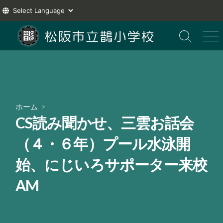
コ
ン
検
メ
索
ニ
テ
切
ュ
ン
り
ー
ツ
替
え
へ
ス
ホーム
>
キ
CS読み聞かせ、三雲お話会
ッ
プ
（４・６年）プール水泳開
始、にじいろサポーター来校
AM