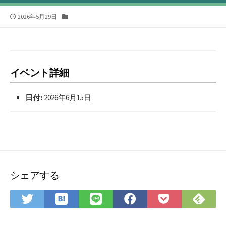
公
カ
2026年5月29日
開
テ
日
ゴ
リ
ー
イベント詳細
日付:
2026年6月15日
シェアする
は
Fee
Twitter
LINE
Facebook
Pocket
て
で
で
で
で
に
な
購
シ
シ
シ
保