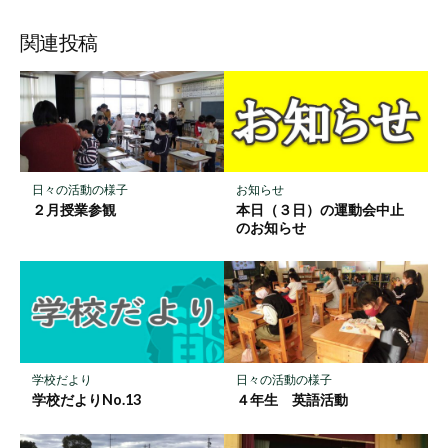
ブ
読
ェ
ェ
ェ
存
ッ
ア
ア
ア
関連投稿
ク
マ
ー
ク
に
保
お知らせ
日々の活動の様子
存
本日（３日）の運動会中止
２月授業参観
のお知らせ
学校だより
日々の活動の様子
学校だよりNo.13
４年生 英語活動