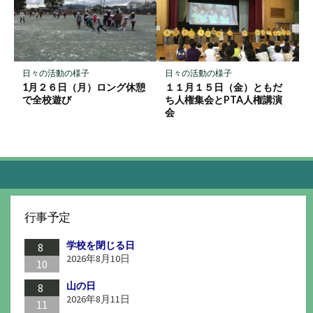
日々の活動の様子
日々の活動の様子
1月２６日（月）ロング休憩
１１月１５日（金）ともだ
で全校遊び
ち人権集会とPTA人権講演
会
行事予定
学校を閉じる日
8
2026年8月10日
10
山の日
8
2026年8月11日
11