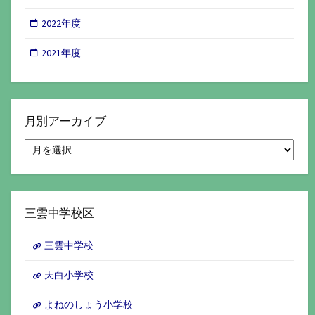
2022年度
2021年度
月別アーカイブ
月
別
ア
ー
カ
イ
三雲中学校区
ブ
三雲中学校
天白小学校
よねのしょう小学校