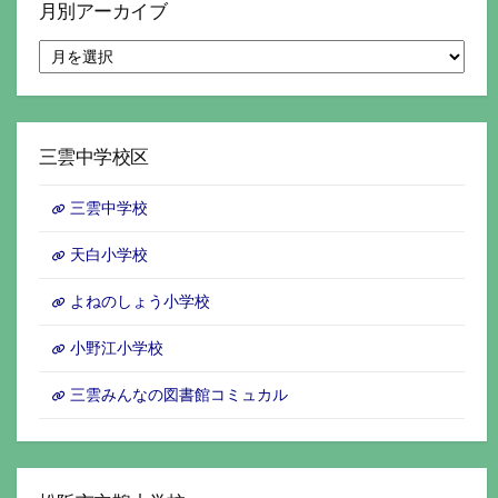
月別アーカイブ
月
別
ア
ー
カ
イ
三雲中学校区
ブ
三雲中学校
天白小学校
よねのしょう小学校
小野江小学校
三雲みんなの図書館コミュカル