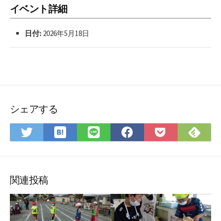
イベント詳細
日付:
2026年5月18日
シェアする
は
Fee
Twitter
LINE
Facebook
Pocket
て
で
で
で
で
に
な
購
シ
シ
シ
保
ブ
読
ェ
ェ
ェ
存
ッ
ア
ア
ア
関連投稿
ク
マ
ー