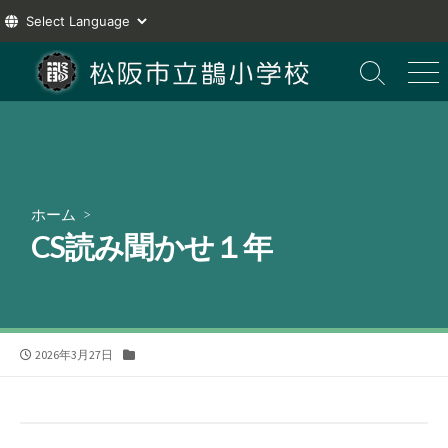
コ
ン
検
メ
索
ニ
テ
切
ュ
ン
り
ー
ツ
替
え
へ
ス
ホーム
>
キ
CS読み聞かせ１年
ッ
プ
公
カ
2026年3月27日
開
テ
日
ゴ
リ
ー