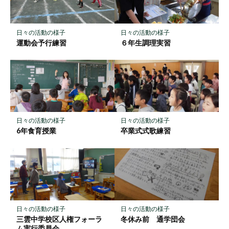
ク
に
保
日々の活動の様子
日々の活動の様子
存
運動会予行練習
６年生調理実習
日々の活動の様子
日々の活動の様子
6年食育授業
卒業式式歌練習
日々の活動の様子
日々の活動の様子
三雲中学校区人権フォーラ
冬休み前 通学団会
ム実行委員会