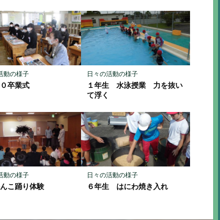
活動の様子
日々の活動の様子
２０卒業式
１年生 水泳授業 力を抜い
て浮く
活動の様子
日々の活動の様子
かんこ踊り体験
６年生 はにわ焼き入れ