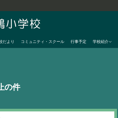
学校教育目標
校だより
コミュニティ・スクール
行事予定
学校紹介
七夕伝説の残
沿革
校歌
児童数
止の件
日課表
交通アクセス
せ