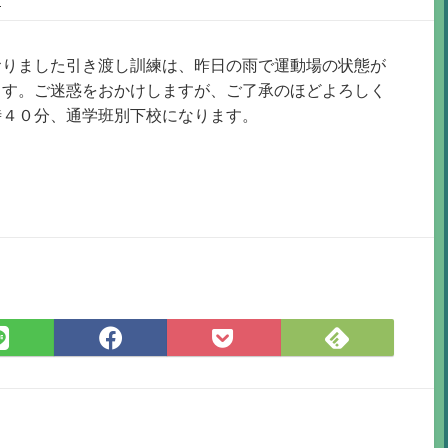
おりました引き渡し訓練は、昨日の雨で運動場の状態が
ます。ご迷惑をおかけしますが、ご了承のほどよろしく
時４０分、通学班別下校になります。
Feedly
LINE
Facebook
Pocket
で
で
で
に
購
シ
シ
保
読
ェ
ェ
存
ア
ア