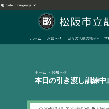
コ
ン
テ
ン
2025年度
ツ
ホーム
お知らせ
日々の活動の様子
学
へ
2024年度
ス
2023年度
キ
ッ
プ
ホーム
>
お知らせ
本日の引き渡し訓練中
公
最
カ
2020年1月18日
2021年8月20日
お知ら