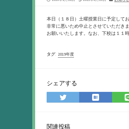
開
終
テ
日
更
ゴ
新
リ
本日（１８日）土曜授業日に予定して
日
ー
非常に悪いため中止とさせていただき
お願いいたします。なお、下校は１１
タグ:
2019年度
シェアする
は
Twitter
て
で
な
シ
ブ
ェ
ッ
ア
関連投稿