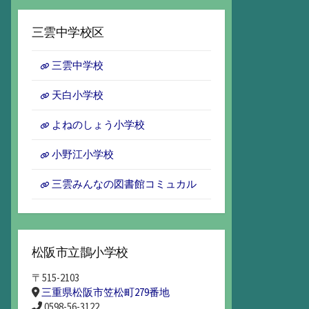
ー
カ
三雲中学校区
イ
ブ
三雲中学校
天白小学校
よねのしょう小学校
小野江小学校
三雲みんなの図書館コミュカル
松阪市立鵲小学校
〒515-2103
三重県松阪市笠松町279番地
0598-56-3122