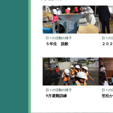
ク
マ
ー
ク
に
保
存
日々の活動の様子
日々の
５年生 脱穀
２０
日々の活動の様子
日々の
9月避難訓練
笠松