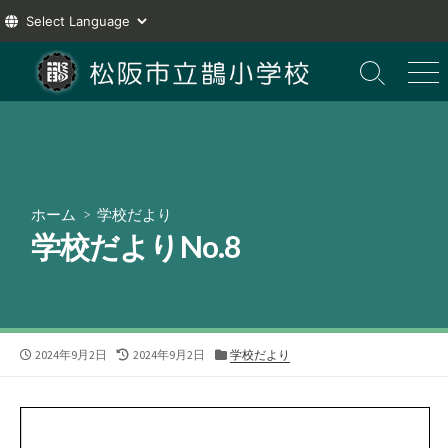
コ
ン
検
メ
索
ニ
テ
切
ュ
ン
り
ー
ツ
替
え
へ
ス
ホーム
>
学校だより
キ
学校だよりNo.8
ッ
プ
公
最
カ
2024年9月2日
2024年9月2日
学校だより
開
終
テ
日
更
ゴ
新
リ
日
ー