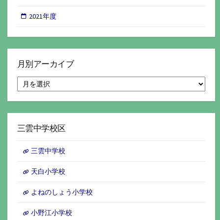
2021年度
月別アーカイブ
月
別
ア
ー
カ
イ
三雲中学校区
ブ
三雲中学校
天白小学校
よねのしょう小学校
小野江小学校