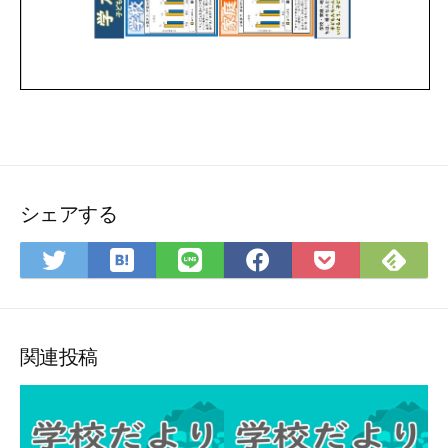
シェアする
は
Fee
Twitter
LINE
Facebook
Pocket
て
で
で
で
で
に
な
購
シ
シ
シ
保
ブ
読
ェ
ェ
ェ
存
ッ
ア
ア
ア
関連投稿
ク
マ
ー