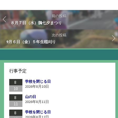
前の投稿
８月７日（水）鵲七夕まつり
次の投稿
9月６日（金）５年生稲刈り
行事予定
学校を閉じる日
8
2026年8月10日
10
山の日
8
2026年8月11日
11
学校を閉じる日
8
2026年8月12日