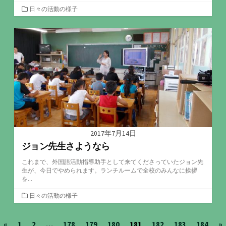
カ
日々の活動の様子
テ
ゴ
リ
ー
2017年7月14日
ジョン先生さようなら
これまで、外国語活動指導助手として来てくださっていたジョン先
生が、今日でやめられます。ランチルームで全校のみんなに挨拶
を...
カ
日々の活動の様子
テ
ゴ
投
«
1
2
…
178
179
180
181
182
183
184
»
リ