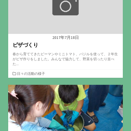
2017年7月18日
ピザづくり
春から育ててきたピーマンやミニトマト、バジルを使って、２年生
がピザ作りをしました。みんなで協力して、野菜を切ったり並べ
た...
カ
日々の活動の様子
テ
ゴ
リ
ー