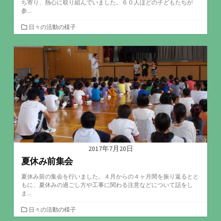
ち寄り、熱心に取り組んでいました。６０人ほどの子どもたちが
参...
カ
日々の活動の様子
テ
ゴ
リ
ー
2017年7月20日
夏休み前集会
夏休み前の集会を行いました。４月からの４ヶ月間を振り返るとと
もに、夏休みの過ごし方や工事に関わる注意などについて話をし
ま...
カ
日々の活動の様子
テ