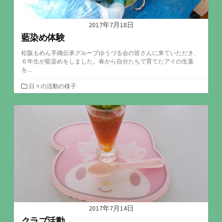
2017年7月18日
藍染め体験
松阪もめん手織伝承グループゆうづる会の皆さんに来ていただき、
６年生が藍染めをしました。春から自分たちで育てたアイの生葉
を...
カ
日々の活動の様子
テ
ゴ
リ
ー
2017年7月14日
クラブ活動