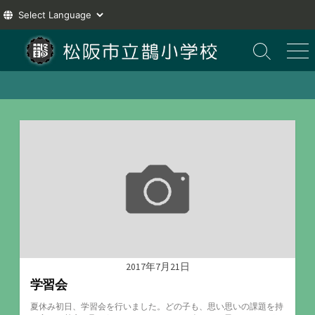
コ
ン
検
メ
索
ニ
テ
切
ュ
ン
り
ー
ツ
替
え
へ
ス
キ
ッ
プ
2017年7月21日
学習会
夏休み初日、学習会を行いました。どの子も、思い思いの課題を持