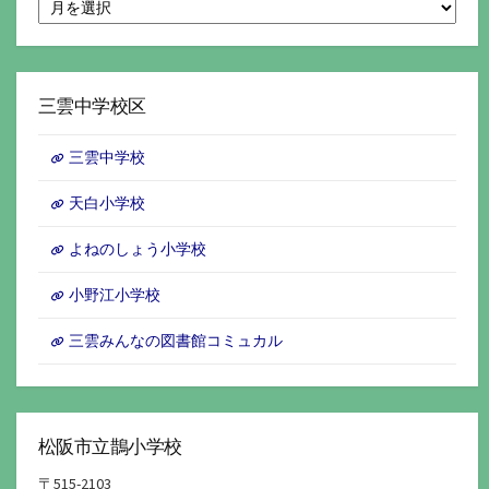
月
別
ア
ー
カ
イ
三雲中学校区
ブ
三雲中学校
天白小学校
よねのしょう小学校
小野江小学校
三雲みんなの図書館コミュカル
松阪市立鵲小学校
〒515-2103