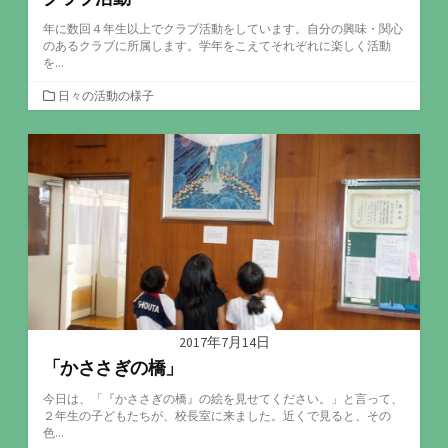
年に数回４年生以上でクラブ活動をしています。自分の興味・関心
のあるクラブに所属します。学年をこえてそれぞれに楽しく活動
を...
カ
日々の活動の様子
テ
ゴ
リ
ー
2017年7月14日
「かささぎの橋」
今日は、「『かささぎの橋』の絵を見せてください。」と言って、
２年生の子どもたちが、校長室に来ました。近くで見ると、その
色...