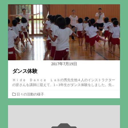
ゴ
リ
ー
2017年7月19日
ダンス体験
Ｈｉｄｅ Ｄａｎｃｅ Ｌａｂの秀先生他４人のインストラクター
の皆さんを講師に迎えて、1～3年生がダンス体験をしました。先...
カ
日々の活動の様子
テ
ゴ
リ
ー