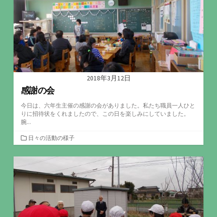
2018年3月12日
感謝の会
今日は、六年生主催の感謝の会がありました。私たち職員一人ひと
りに招待状をくれましたので、この日を楽しみにしていました。
腕...
カ
日々の活動の様子
テ
ゴ
リ
ー