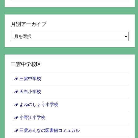
月別アーカイブ
月
別
ア
ー
カ
イ
三雲中学校区
ブ
三雲中学校
天白小学校
よねのしょう小学校
小野江小学校
三雲みんなの図書館コミュカル