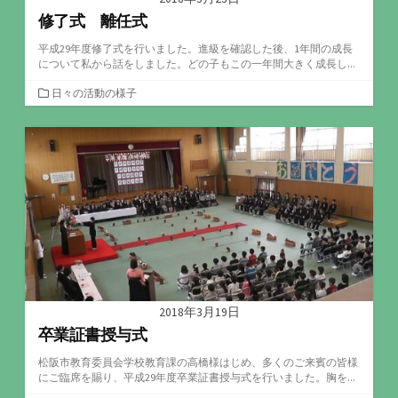
修了式 離任式
平成29年度修了式を行いました。進級を確認した後、1年間の成長
について私から話をしました。どの子もこの一年間大きく成長し...
カ
日々の活動の様子
テ
ゴ
リ
ー
2018年3月19日
卒業証書授与式
松阪市教育委員会学校教育課の高橋様はじめ、多くのご来賓の皆様
にご臨席を賜り、平成29年度卒業証書授与式を行いました。胸を...