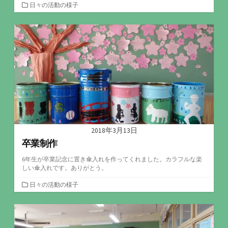
カ
日々の活動の様子
テ
ゴ
リ
ー
2018年3月13日
卒業制作
6年生が卒業記念に置き傘入れを作ってくれました。カラフルな楽
しい傘入れです。ありがとう。
カ
日々の活動の様子
テ
ゴ
リ
ー