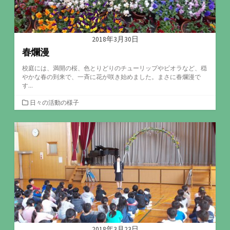
2018年3月30日
春爛漫
校庭には、満開の桜、色とりどりのチューリップやビオラなど、穏
やかな春の到来で、一斉に花が咲き始めました。まさに春爛漫で
す...
カ
日々の活動の様子
テ
ゴ
リ
ー
2018年3月23日