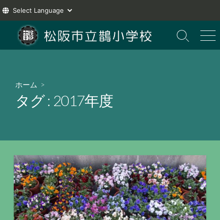
コ
ン
検
メ
索
ニ
テ
切
ュ
ン
り
ー
ツ
替
ホーム
>
え
へ
タグ :
2017年度
ス
キ
ッ
プ