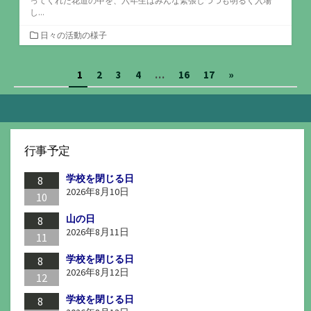
ってくれた花道の中を、六年生はみんな緊張しつつも明るく入場
し...
カ
日々の活動の様子
テ
ゴ
投
1
2
3
4
…
16
17
»
リ
ー
稿
の
ペ
行事予定
ー
学校を閉じる日
ジ
8
2026年8月10日
10
送
山の日
8
り
2026年8月11日
11
学校を閉じる日
8
2026年8月12日
12
学校を閉じる日
8