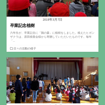
2018年3月7日
卒業記念植樹
六年生が、卒業記念に「鵲の森」に植樹をしました。植えたヒガン
ザクラは、原田積善会様から寄贈していただいたものです。毎年
「...
カ
日々の活動の様子
テ
ゴ
リ
ー