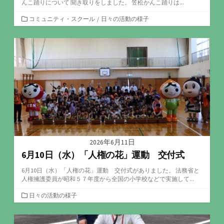
んこ踊りについて 聞き取りをしました。 笠松かんこ踊りは...
カ
コミュニティ・スクール
/
日々の活動の様子
テ
ゴ
リ
ー
2026年6月11日
6月10日（水）「人権の花」運動 交付式
6月10日（水）「人権の花」運動 交付式がありました。 法務省と
人権擁護委員が昭和５７年度から全国の小学校などで実施して...
カ
日々の活動の様子
テ
ゴ
リ