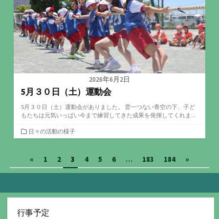
2026年6月2日
5月３０日（土）運動会
5月３０日（土）運動会がありました。 雲一つない青空の下、子ど
もたちは元気いっぱい今まで練習してきた成果を発揮してくれま...
カ
日々の活動の様子
テ
ゴ
投
«
1
2
3
4
5
6
…
183
184
»
リ
ー
稿
の
ペ
行事予定