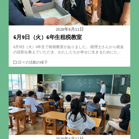
2026年6月11日
6月9日（火）6年生租税教室
6月9日（火）6年生で租税教室がありました。 税理士さんから税金
の役割を教えていただき、わたしたちが幸せに生きるためにた...
カ
日々の活動の様子
テ
ゴ
リ
ー
2026年6月11日