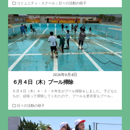
カ
コミュニティ・スクール
/
日々の活動の様子
テ
ゴ
リ
ー
2026年6月4日
６月４日（木）プール掃除
６月４日（木）４・５・６年生がプール掃除をしました。 子どもた
ちが、頑張って掃除してくれたので、 プールも更衣室もプール...
カ
日々の活動の様子
テ
ゴ
リ
ー