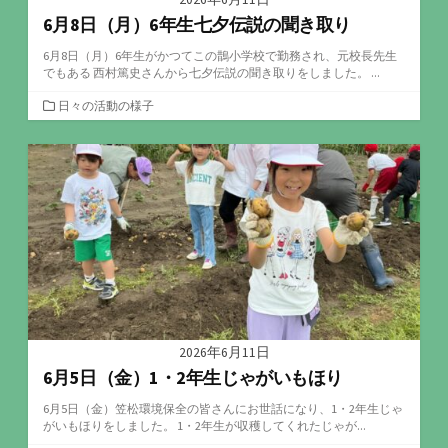
6月8日（月）6年生七夕伝説の聞き取り
6月8日（月）6年生がかつてこの鵲小学校で勤務され、元校長先生
でもある 西村篤史さんから七夕伝説の聞き取りをしました。 ...
カ
日々の活動の様子
テ
ゴ
リ
ー
2026年6月11日
6月5日（金）1・2年生じゃがいもほり
6月5日（金）笠松環境保全の皆さんにお世話になり、1・2年生じゃ
がいもほりをしました。 1・2年生が収穫してくれたじゃが...