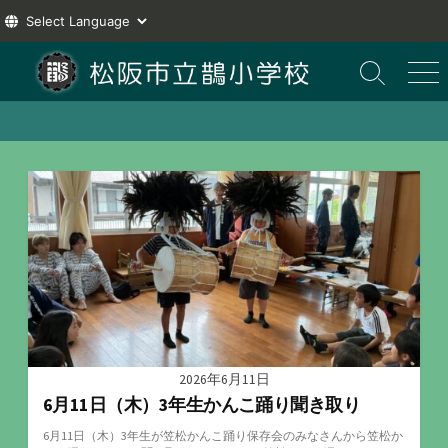
コ
ン
検
メ
索
ニ
テ
切
ュ
ン
り
ー
ツ
替
え
へ
ス
キ
ッ
プ
2026年6月11日
6月11日（木）3年生かんこ踊り聞き取り
6月11日（木）3年生が笠松かんこ踊り保存会のみなさんから笠松か