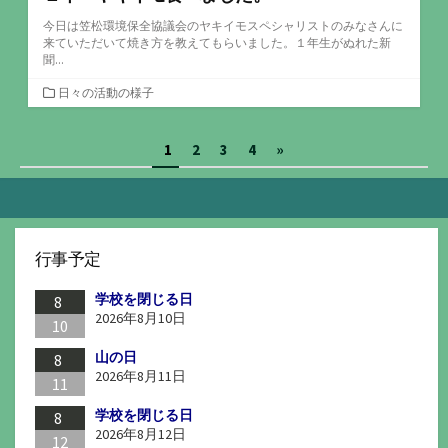
今日は笠松環境保全協議会のヤキイモスペシャリストのみなさんに
来ていただいて焼き方を教えてもらいました。１年生がぬれた新
聞...
カ
日々の活動の様子
テ
ゴ
投
1
2
3
4
»
リ
ー
稿
の
ペ
行事予定
ー
学校を閉じる日
ジ
8
2026年8月10日
10
送
山の日
8
り
2026年8月11日
11
学校を閉じる日
8
2026年8月12日
12