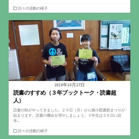
カ
日々の活動の様子
テ
ゴ
リ
ー
2018年10月27日
読書のすすめ（３年ブックトーク・読書超
人）
読書の秋がやってきました。２９日（月）から鵲小図書館まつりが
始まります。読書の機会を増やしましょう。３年生は２６日に絵
本...
カ
日々の活動の様子
テ