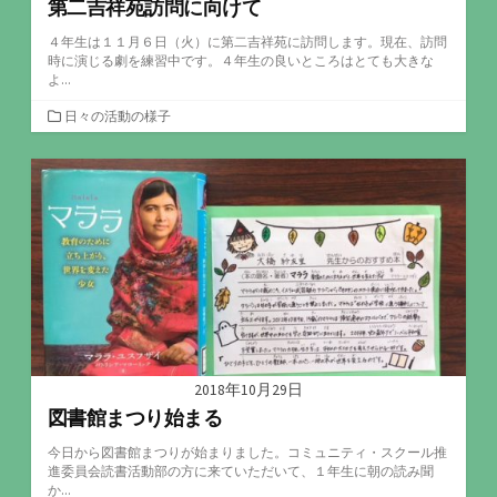
第二吉祥苑訪問に向けて
４年生は１１月６日（火）に第二吉祥苑に訪問します。現在、訪問
時に演じる劇を練習中です。４年生の良いところはとても大きな
よ...
カ
日々の活動の様子
テ
ゴ
リ
ー
2018年10月29日
図書館まつり始まる
今日から図書館まつりが始まりました。コミュニティ・スクール推
進委員会読書活動部の方に来ていただいて、１年生に朝の読み聞
か...