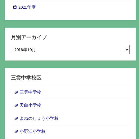
2021年度
月別アーカイブ
月
別
ア
ー
カ
イ
三雲中学校区
ブ
三雲中学校
天白小学校
よねのしょう小学校
小野江小学校