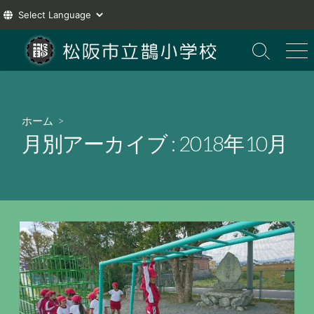
コ
ン
検
メ
索
ニ
テ
切
ュ
ン
り
ー
ツ
替
ホーム
>
え
へ
月別アーカイブ :
2018年10月
ス
キ
ッ
プ