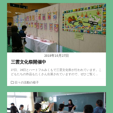
ゴ
リ
ー
2018年10月27日
三雲文化祭開催中
27日、28日とハートフルみくもで三雲文化祭が行われています。こ
どもたちの作品もたくさん出展されていますので、ぜひご覧く...
カ
日々の活動の様子
テ
ゴ
リ
ー