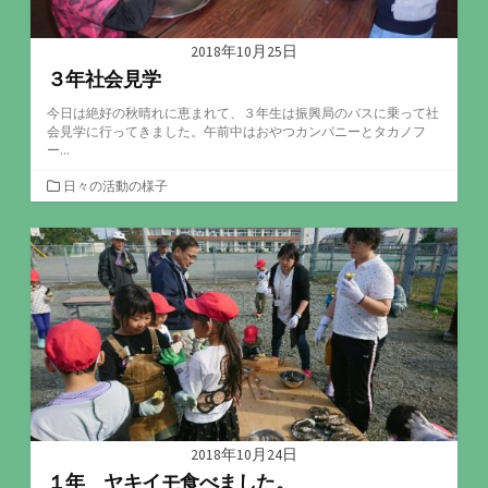
2018年10月25日
３年社会見学
今日は絶好の秋晴れに恵まれて、３年生は振興局のバスに乗って社
会見学に行ってきました。午前中はおやつカンパニーとタカノフ
ー...
カ
日々の活動の様子
テ
ゴ
リ
ー
2018年10月24日
１年 ヤキイモ食べました。