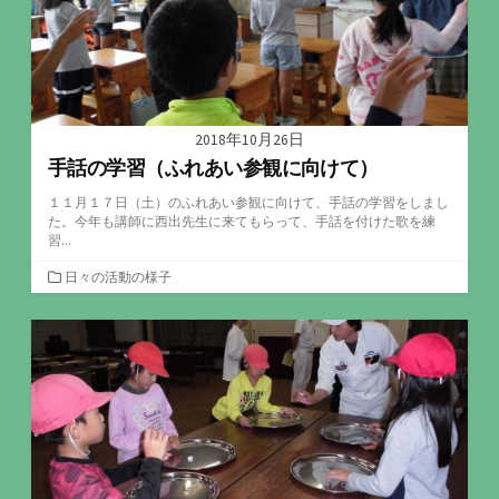
2018年10月26日
手話の学習（ふれあい参観に向けて）
１１月１７日（土）のふれあい参観に向けて、手話の学習をしまし
た。今年も講師に西出先生に来てもらって、手話を付けた歌を練
習...
カ
日々の活動の様子
テ
ゴ
リ
ー