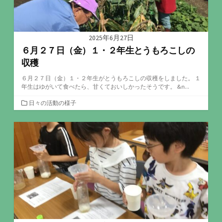
2025年6月27日
６月２７日（金）１・２年生とうもろこしの
収穫
６月２７日（金）１・２年生がとうもろこしの収穫をしました。 １
年生はゆがいて食べたら、甘くておいしかったそうです。 &n...
カ
日々の活動の様子
テ
ゴ
リ
ー