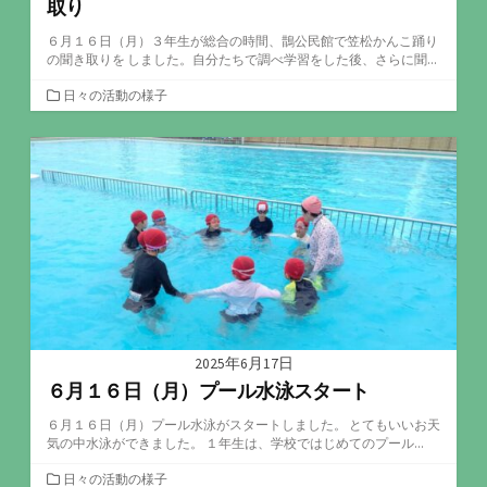
取り
６月１６日（月）３年生が総合の時間、鵲公民館で笠松かんこ踊り
の聞き取りを しました。自分たちで調べ学習をした後、さらに聞...
カ
日々の活動の様子
テ
ゴ
リ
ー
2025年6月17日
６月１６日（月）プール水泳スタート
６月１６日（月）プール水泳がスタートしました。 とてもいいお天
気の中水泳ができました。 １年生は、学校ではじめてのプール...
カ
日々の活動の様子