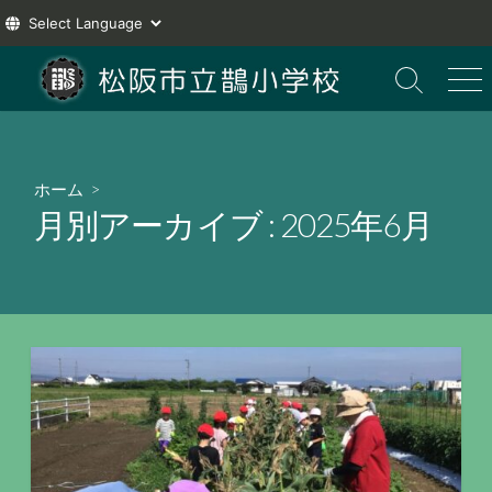
コ
ン
検
メ
索
ニ
テ
切
ュ
ン
り
ー
ツ
替
ホーム
>
え
へ
月別アーカイブ :
2025年6月
ス
キ
ッ
プ