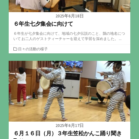
2025年6月18日
６年生七夕集会に向けて
６年生が七夕集会に向けて、地域の七夕伝説のこと、鵲の地名につ
いて お二人のゲストティーチャーを迎えて学習を深めました。 ...
カ
日々の活動の様子
テ
ゴ
リ
ー
2025年6月17日
６月１６日（月）３年生笠松かんこ踊り聞き