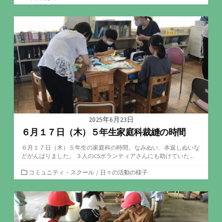
テ
ゴ
リ
ー
2025年6月23日
６月１７日（木）５年生家庭科裁縫の時間
６月１７日（木）５年生の家庭科の時間。なみぬい、本返しぬいな
どがんばりました。 ３人のCSボランティアさんにも助けていた...
カ
コミュニティ・スクール
/
日々の活動の様子
テ
ゴ
リ
ー