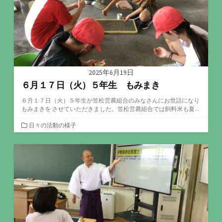
2025年6月19日
６月１７日（火）５年生 もみまき
６月１７日（火）５年生が笠松営農組合のみなさんにお世話になり
もみまきを させていただきました。笠松営農組合では飼料米も夏...
カ
日々の活動の様子
テ
ゴ
リ
ー