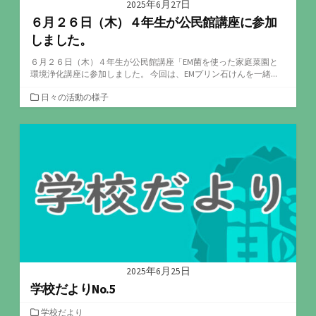
2025年6月27日
６月２６日（木）４年生が公民館講座に参加
しました。
６月２６日（木）４年生が公民館講座「EM菌を使った家庭菜園と
環境浄化講座に参加しました。 今回は、EMプリン石けんを一緒...
カ
日々の活動の様子
テ
ゴ
リ
ー
2025年6月25日
学校だよりNo.5
カ
学校だより