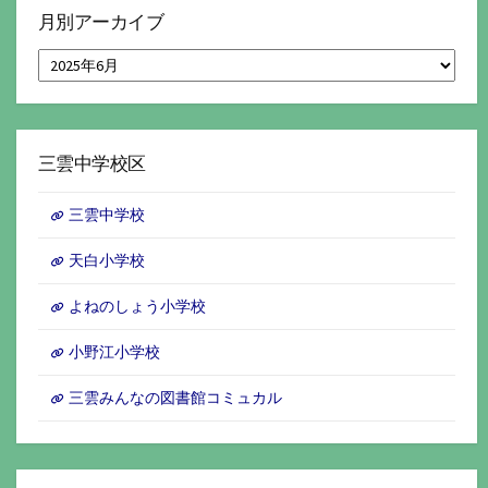
月別アーカイブ
月
別
ア
ー
カ
イ
三雲中学校区
ブ
三雲中学校
天白小学校
よねのしょう小学校
小野江小学校
三雲みんなの図書館コミュカル