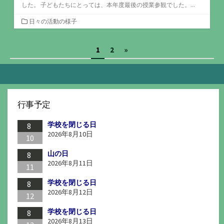
した。 子どもたちにとっては、本年度最後の授業参観でした。...
カ
日々の活動の様子
テ
ゴ
投
1
2
»
リ
ー
稿
の
ペ
行事予定
ー
学校を閉じる日
ジ
8
2026年8月10日
10
送
山の日
8
り
2026年8月11日
11
学校を閉じる日
8
2026年8月12日
12
学校を閉じる日
8
2026年8月13日