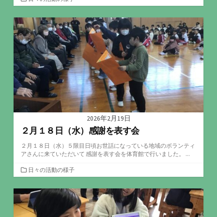
テ
ゴ
リ
ー
2026年2月19日
２月１８日（水）感謝を表す会
２月１８日（水）５限目日頃お世話になっている地域のボランティ
アさんに来ていただいて 感謝を表す会を体育館で行いました。 ...
カ
日々の活動の様子
テ
ゴ
リ
ー