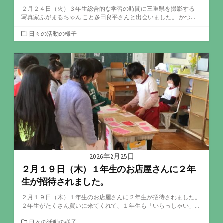
２月２４日（火）３年生総合的な学習の時間に三重県を撮影する
写真家ふがまるちゃん こと多田良平さんと出会いました。 かつ...
カ
日々の活動の様子
テ
ゴ
リ
ー
2026年2月25日
２月１９日（木）１年生のお店屋さんに２年
生が招待されました。
２月１９日（木）１年生のお店屋さんに２年生が招待されました。
２年生がたくさん買いに来てくれて、１年生も「いらっしゃい」...
カ
日々の活動の様子