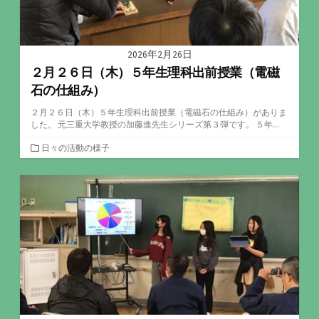
2026年2月26日
２月２６日（木）５年生理科出前授業（電磁
石の仕組み）
２月２６日（木）５年生理科出前授業（電磁石の仕組み）がありま
した。 元三重大学教授の加藤進先生シリーズ第３弾です。 ５年...
カ
日々の活動の様子
テ
ゴ
リ
ー