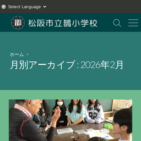
コ
ン
検
メ
索
ニ
テ
切
ュ
ン
り
ー
ツ
替
ホーム
>
え
へ
月別アーカイブ :
2026年2月
ス
キ
ッ
プ