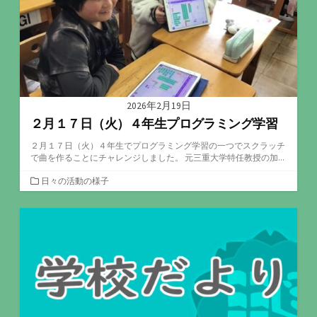
2026年2月19日
２月１７日（火）４年生プログラミング学習
２月１７日（火）４年生でプログラミング学習の一つでスクラッチ
で曲を作ることにチャレンジしました。 元三重大学特任教授の加...
カ
日々の活動の様子
テ
ゴ
リ
ー