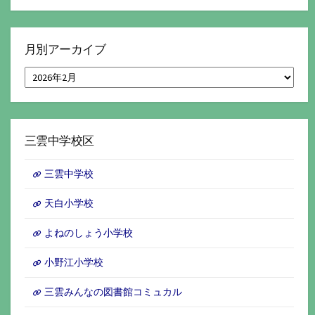
月別アーカイブ
月
別
ア
ー
カ
イ
三雲中学校区
ブ
三雲中学校
天白小学校
よねのしょう小学校
小野江小学校
三雲みんなの図書館コミュカル