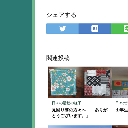
シェアする
は
Twitter
て
で
な
シ
ブ
ェ
ッ
ア
関連投稿
ク
マ
ー
ク
に
保
存
日々の活動の様子
日々の
見回り隊の方々へ 「ありが
１年
とうございます。」