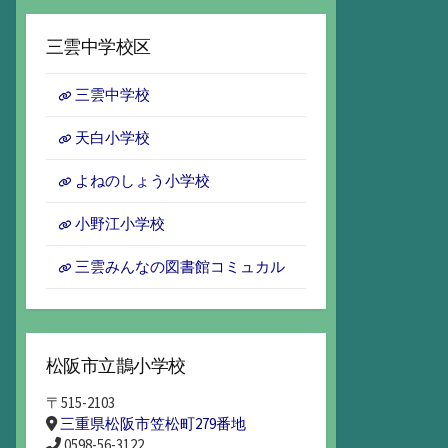
ー
カ
三雲中学校区
イ
ブ
三雲中学校
天白小学校
よねのしょう小学校
小野江小学校
三雲みんなの図書館コミュカル
松阪市立鵲小学校
〒515-2103
三重県松阪市笠松町279番地
0598-56-3122