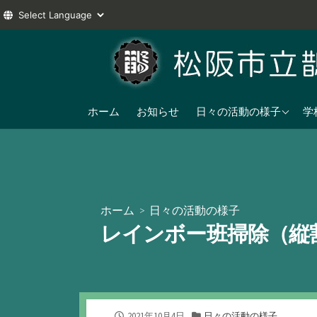
コ
ン
テ
ン
2025年度
ツ
ホーム
お知らせ
日々の活動の様子
学
へ
2024年度
ス
2023年度
キ
ッ
プ
ホーム
>
日々の活動の様子
レインボー班掃除（縦
公
カ
2021年10月4日
日々の活動の様子