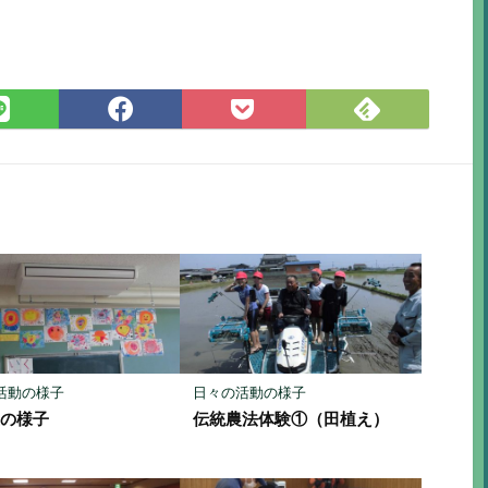
Feedly
LINE
Facebook
Pocket
で
で
で
に
購
シ
シ
保
読
ェ
ェ
存
ア
ア
活動の様子
日々の活動の様子
生の様子
伝統農法体験①（田植え）