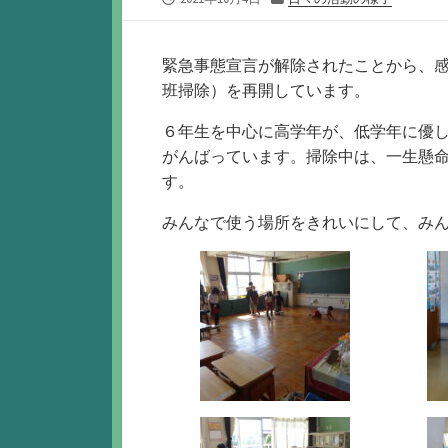
開
テ
日
ゴ
リ
緊急事態宣言が解除されたことから、
ー
班掃除）を再開しています。
６年生を中心に高学年が、低学年に優
がんばっています。掃除中は、一生懸
す。
みんなで使う場所をきれいにして、み