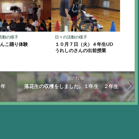
活動の様子
日々の活動の様子
かんこ踊り体験
１０月７日（火）４年生UD
うれしのさんの出前授業
次の投稿
２年
落花生の収穫をしました。１年生 ２年生