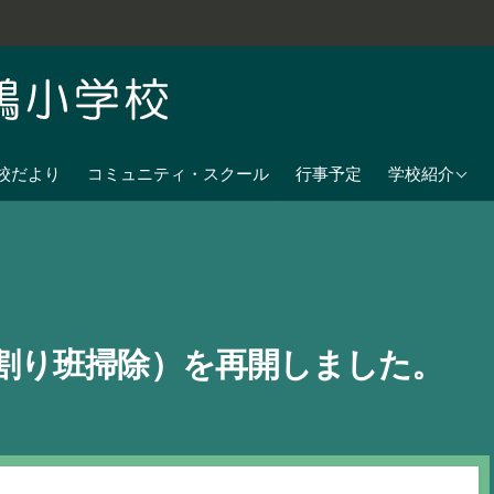
学校教育目標
校だより
コミュニティ・スクール
行事予定
学校紹介
七夕伝説の残
沿革
校歌
児童数
割り班掃除）を再開しました。
日課表
交通アクセス