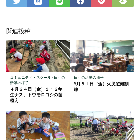
は
Fee
Twitter
LINE
Facebook
Pocket
て
で
で
で
で
に
な
購
シ
シ
シ
保
ブ
読
ェ
ェ
ェ
存
ッ
ア
ア
ア
関連投稿
ク
マ
ー
ク
に
保
コミュニティ・スクール
/
日々の
日々の活動の様子
存
活動の様子
5月３１日（金）火災避難訓
４月２４日（金）１・２年
練
生ナス、トウモロコシの苗
植え