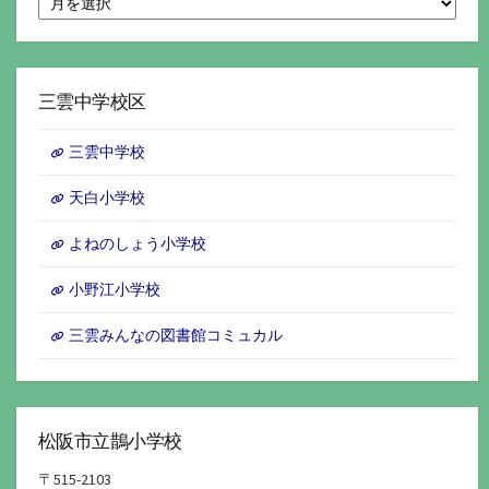
別
ア
ー
カ
イ
三雲中学校区
ブ
三雲中学校
天白小学校
よねのしょう小学校
小野江小学校
三雲みんなの図書館コミュカル
松阪市立鵲小学校
〒515-2103