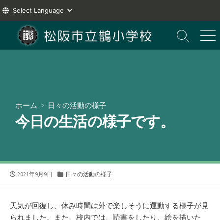
コ
ン
検
メ
索
ニ
テ
切
ュ
ン
り
ー
ツ
替
え
へ
ス
ホーム
>
日々の活動の様子
キ
今日の生活の様子です。
ッ
プ
公
カ
2021年9月9日
日々の活動の様子
開
テ
日
ゴ
リ
天気が回復し、休み時間は外で楽しそうに運動する様子が見
ー
られました。また、校内では、読書をしたり、絵を描いた