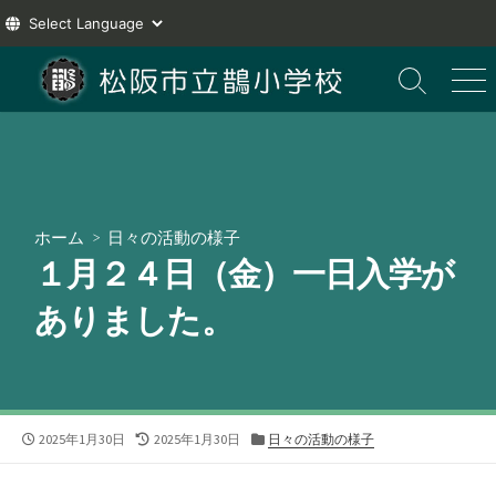
コ
ン
検
メ
索
ニ
テ
切
ュ
ン
り
ー
ツ
替
え
へ
ス
ホーム
>
日々の活動の様子
キ
１月２４日（金）一日入学が
ッ
プ
ありました。
公
最
カ
2025年1月30日
2025年1月30日
日々の活動の様子
開
終
テ
日
更
ゴ