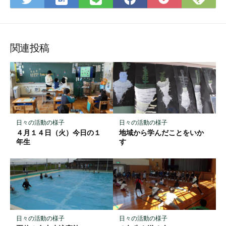
て
で
で
で
で
に
な
購
シ
シ
シ
保
ブ
読
ェ
ェ
ェ
存
ッ
ア
ア
ア
関連投稿
ク
マ
ー
ク
に
保
日々の活動の様子
日々の活動の様子
存
４月１４日（火）今日の１
地域から学んだことをいか
年生
す
日々の活動の様子
日々の活動の様子