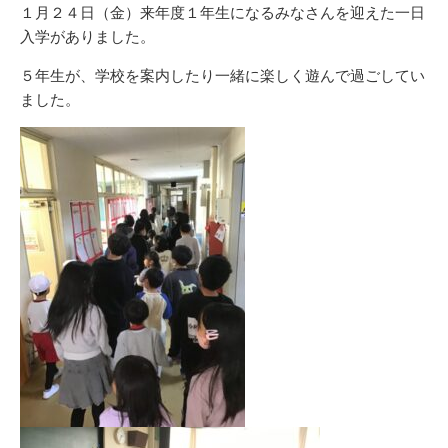
新
リ
１月２４日（金）来年度１年生になるみなさんを迎えた一日
日
ー
入学がありました。
５年生が、学校を案内したり一緒に楽しく遊んで過ごしてい
ました。