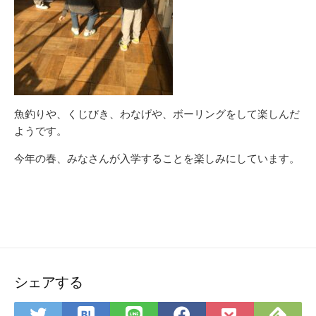
魚釣りや、くじびき、わなげや、ボーリングをして楽しんだ
ようです。
今年の春、みなさんが入学することを楽しみにしています。
シェアする
は
Fee
Twitter
LINE
Facebook
Pocket