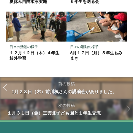
夏休み自由水泳実施
６年生を送る会
日々の活動の様子
日々の活動の様子
１２月１２日（木）４年生
6月１７日（月）５年生もみ
校外学習
まき
前の投稿
1月２３日（木）前川楓さんの講演会がありました。
次の投稿
１月３１日（金）三雲北子ども園と１年生交流