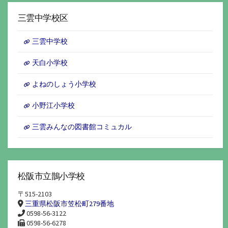
カ
イ
三雲中学校区
ブ
三雲中学校
天白小学校
よねのしょう小学校
小野江小学校
三雲みんなの図書館コミュカル
松阪市立鵲小学校
〒515-2103
三重県松阪市笠松町279番地
0598-56-3122
0598-56-6278