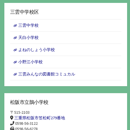
ー
カ
イ
三雲中学校区
ブ
三雲中学校
天白小学校
よねのしょう小学校
小野江小学校
三雲みんなの図書館コミュカル
松阪市立鵲小学校
〒515-2103
三重県松阪市笠松町279番地
0598-56-3122
0598-56-6278