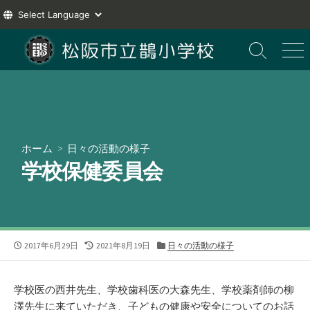
コ
ン
検
メ
索
ニ
テ
切
ュ
ン
り
ー
ツ
替
え
へ
ス
ホーム
>
日々の活動の様子
キ
学校保健委員会
ッ
プ
公
最
カ
2017年6月29日
2021年8月19日
日々の活動の様子
開
終
テ
日
更
ゴ
新
リ
学校医の西井先生、学校歯科医の大森先生、学校薬剤師の柳
日
ー
澤先生に来ていただき、子どもの健康や安全についてのお話