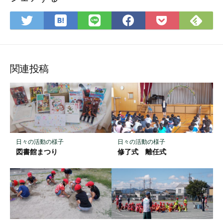
は
Fee
Twitter
LINE
Facebook
Pocket
て
で
で
で
で
に
な
購
シ
シ
シ
保
ブ
読
ェ
ェ
ェ
存
ッ
ア
ア
ア
関連投稿
ク
マ
ー
ク
に
保
日々の活動の様子
日々の活動の様子
存
図書館まつり
修了式 離任式