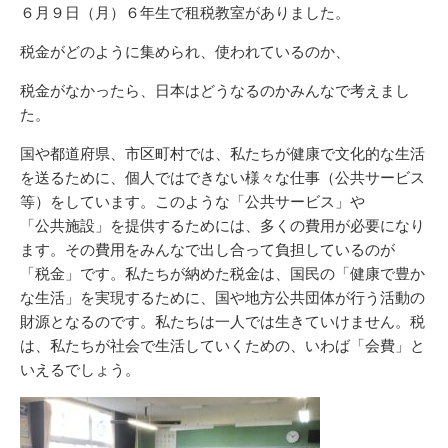
リ
６月９日（月）６年生で租税教室がありました。
ー
税金がどのように集められ、使われているのか、
税金がなかったら、日本はどうなるのかみんなで考えまし
た。
国
や
都道府県
、
市区町村
では、
私
たちが
健康
で
文化的
な
生活
を
送
るために、
個人
ではできない
様々
な
仕事
（
公共
サービス
等
）をしています。このような「
公共
サービス」や
「
公共施設
」を
提供
するためには、
多
くの
費用
が
必要
になり
ます。その
費用
をみんなで
出
し
合
って
負担
しているのが
「
税金
」です。
私
たちが
納
めた
税金
は、
国民
の「
健康
で
豊
か
な
生活
」を
実現
するために、
国
や
地方公共団体
が
行
う
活動
の
財源
となるのです。
私
たちは
一人
では
生
きていけません。
税
は、
私
たちが
社会
で
生活
していくための、いわば「
会費
」と
いえるでしょう。