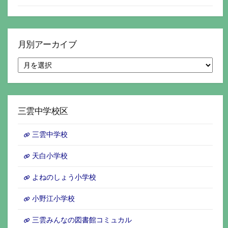
月別アーカイブ
月
別
ア
ー
カ
イ
三雲中学校区
ブ
三雲中学校
天白小学校
よねのしょう小学校
小野江小学校
三雲みんなの図書館コミュカル