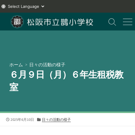
コ
ン
検
メ
索
ニ
テ
切
ュ
ン
り
ー
ツ
替
え
へ
ス
ホーム
>
日々の活動の様子
キ
６月９日（月）６年生租税教
ッ
プ
室
公
カ
2025年6月10日
日々の活動の様子
開
テ
日
ゴ