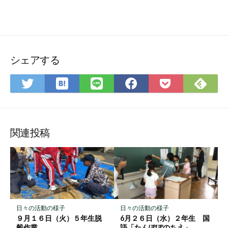
シェアする
は
Feedly
Twitter
LINE
Facebook
Pocket
て
で
で
で
で
に
な
購
シ
シ
シ
保
ブ
読
ェ
ェ
ェ
存
関連投稿
ッ
ア
ア
ア
ク
マ
ー
ク
に
日々の活動の様子
日々の活動の様子
保
９月１６日（火）５年生脱
6月２６日（水）２年生 国
穀作業
語「たんぽぽのちえ」