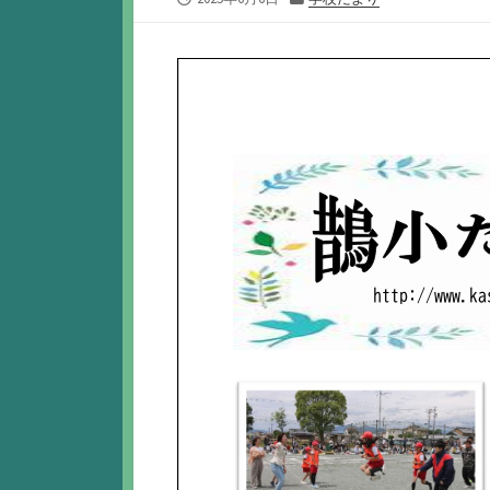
開
テ
日
ゴ
リ
ー