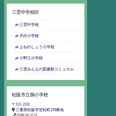
ー
カ
三雲中学校区
イ
ブ
三雲中学校
天白小学校
よねのしょう小学校
小野江小学校
三雲みんなの図書館コミュカル
松阪市立鵲小学校
〒515-2103
三重県松阪市笠松町279番地
0598-56-3122