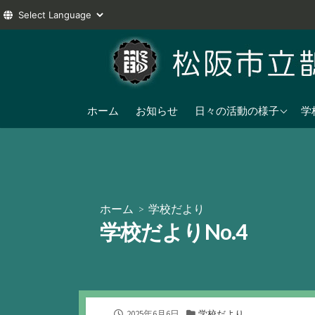
コ
ン
テ
ン
2025年度
ツ
ホーム
お知らせ
日々の活動の様子
学
へ
2024年度
ス
2023年度
キ
ッ
プ
ホーム
>
学校だより
学校だよりNo.4
公
カ
2025年6月6日
学校だより