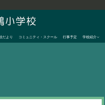
学校教育目標
校だより
コミュニティ・スクール
行事予定
学校紹介
七夕伝説の残
沿革
校歌
児童数
日課表
交通アクセス