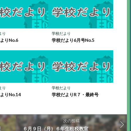
より
学校だより
よりNo.6
学校だより6月号No.5
より
学校だより
よりNo.14
学校だよりR７・最終号
次の投稿
穫
６月９日（月）６年生租税教室