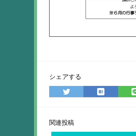
シェアする
は
Twitter
て
で
な
シ
ブ
ェ
ッ
ア
関連投稿
ク
マ