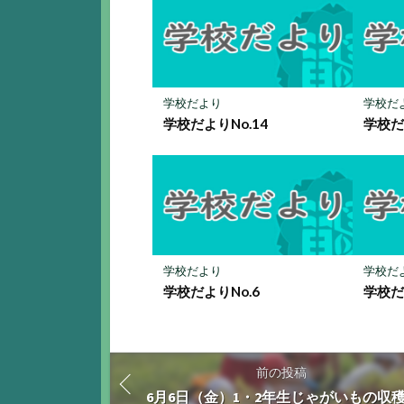
ー
ク
に
保
存
学校だより
学校だ
学校だよりNo.14
学校だ
学校だより
学校だ
学校だよりNo.6
学校だ
前の投稿
6月6日（金）1・2年生じゃがいもの収