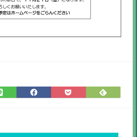
Feedly
LINE
Facebook
Pocket
で
で
で
に
購
シ
シ
保
読
ェ
ェ
存
ア
ア