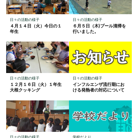
ク
に
保
日々の活動の様子
日々の活動の様子
存
４月１４日（火）今日の１
６月５日（木)プール清掃を
年生
行いました。
日々の活動の様子
日々の活動の様子
インフルエンザ流行期にお
１２月１６日（火）１年生
ける発熱者の対応について
大根クッキング
学校だより
日々の活動の様子