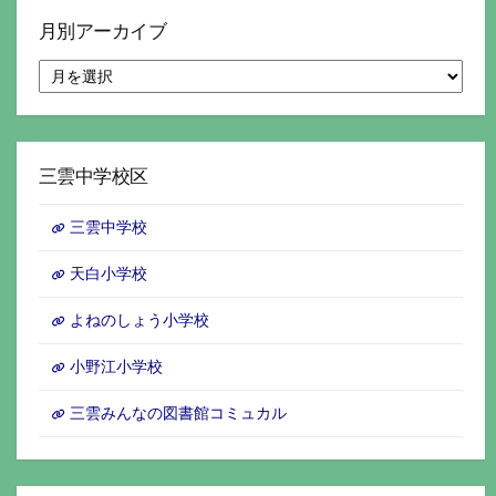
月別アーカイブ
月
別
ア
ー
カ
イ
三雲中学校区
ブ
三雲中学校
天白小学校
よねのしょう小学校
小野江小学校
三雲みんなの図書館コミュカル