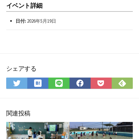
イベント詳細
日付:
2026年5月19日
シェアする
は
Fee
Twitter
LINE
Facebook
Pocket
て
で
で
で
で
に
な
購
シ
シ
シ
保
ブ
読
ェ
ェ
ェ
存
ッ
ア
ア
ア
関連投稿
ク
マ
ー