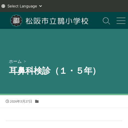
コ
ン
検
メ
索
ニ
テ
切
ュ
ン
り
ー
ツ
替
え
へ
ス
ホーム
>
キ
耳鼻科検診（１・５年）
ッ
プ
公
カ
2026年3月27日
開
テ
日
ゴ
リ
ー