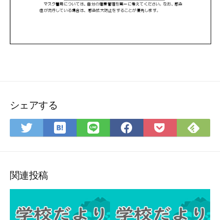
シェアする
は
Fee
Twitter
LINE
Facebook
Pocket
て
で
で
で
で
に
な
購
シ
シ
シ
保
ブ
読
ェ
ェ
ェ
存
ッ
ア
ア
ア
関連投稿
ク
マ
ー