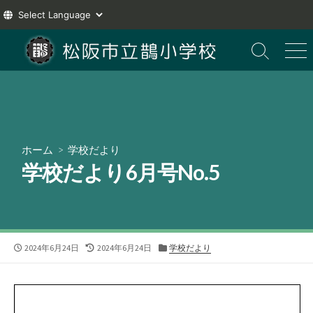
コ
ン
検
メ
索
ニ
テ
切
ュ
ン
り
ー
ツ
替
え
へ
ス
ホーム
>
学校だより
キ
学校だより6月号No.5
ッ
プ
公
最
カ
2024年6月24日
2024年6月24日
学校だより
開
終
テ
日
更
ゴ
新
リ
日
ー