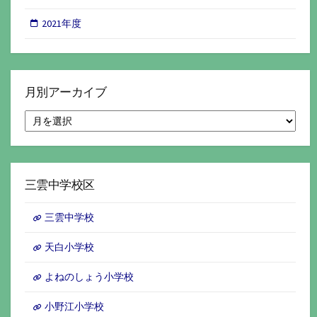
2021年度
月別アーカイブ
月
別
ア
ー
カ
イ
三雲中学校区
ブ
三雲中学校
天白小学校
よねのしょう小学校
小野江小学校