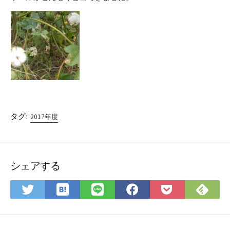
タグ:
2017年度
シェアする
は
Fee
Twitter
LINE
Facebook
Pocket
て
で
で
で
で
に
な
購
シ
シ
シ
保
ブ
読
ェ
ェ
ェ
存