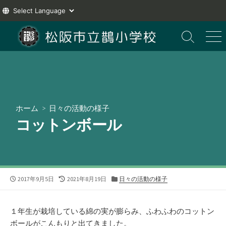
コ
ン
検
メ
索
ニ
テ
切
ュ
ン
り
ー
ツ
替
え
へ
ス
ホーム
>
日々の活動の様子
キ
コットンボール
ッ
プ
公
最
カ
2017年9月5日
2021年8月19日
日々の活動の様子
開
終
テ
日
更
ゴ
新
リ
１年生が栽培している綿の実が膨らみ、ふわふわのコットン
日
ー
ボールがこんもりと出てきました。