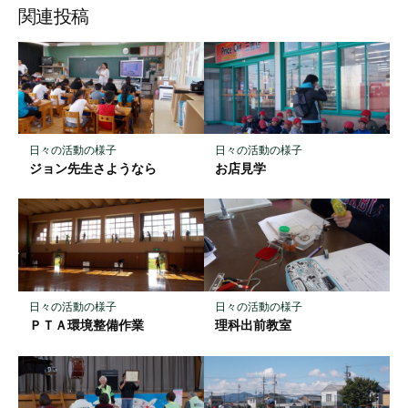
ッ
ア
ア
ア
関連投稿
ク
マ
ー
ク
に
保
日々の活動の様子
日々の活動の様子
存
ジョン先生さようなら
お店見学
日々の活動の様子
日々の活動の様子
ＰＴＡ環境整備作業
理科出前教室