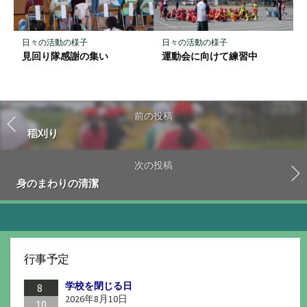
日々の活動の様子
日々の活動の様子
見回り隊感謝の集い
運動会に向けて練習中
前の投稿
稲刈り
次の投稿
身のまわりの清潔
行事予定
学校を閉じる日
8
2026年8月10日
10